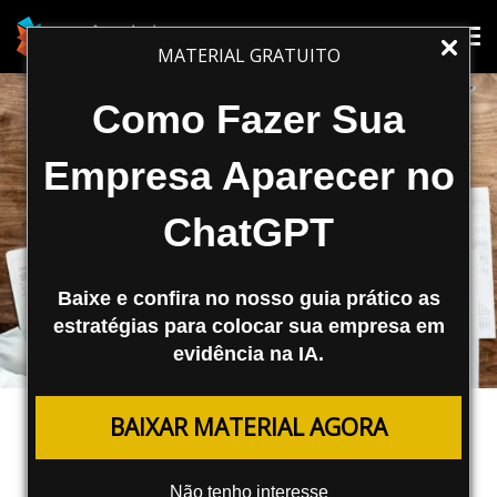
Tog
Tog
MATERIAL GRATUITO
nav
nav
Como Fazer Sua
Empresa Aparecer no
ChatGPT
Baixe e confira no nosso guia prático as
estratégias para colocar sua empresa em
evidência na IA.
MARKETING DIGITAL
BAIXAR MATERIAL AGORA
Google Planeja Aquisição da
HubSpot
Não tenho interesse