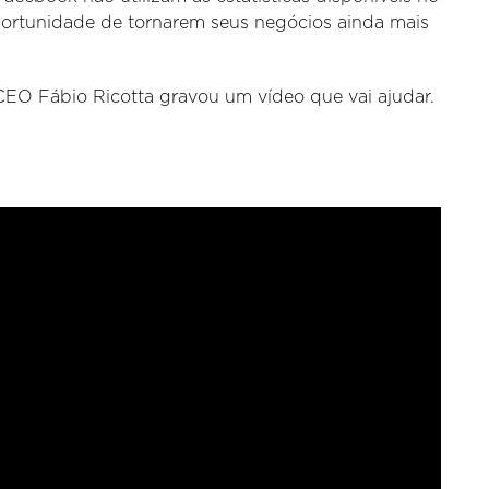
ortunidade de tornarem seus negócios ainda mais
 CEO Fábio Ricotta gravou um vídeo que vai ajudar.