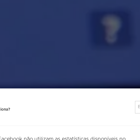
iona?
ebook não utilizam as estatísticas disponíveis no