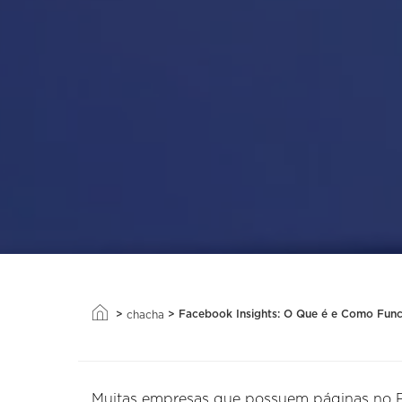
>
>
Facebook Insights: O Que é e Como Func
chacha
Muitas empresas que possuem páginas no Fac