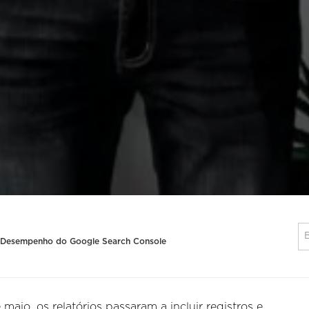
e Desempenho do Google Search Console
maio, os relatórios passaram a incluir registros e