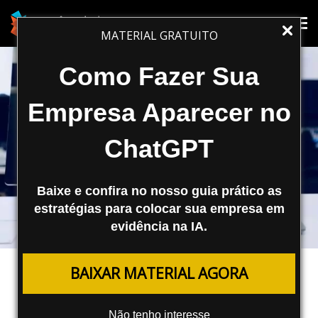
Tog
Tog
MATERIAL GRATUITO
nav
nav
Como Fazer Sua
Empresa Aparecer no
ChatGPT
Baixe e confira no nosso guia prático as
estratégias para colocar sua empresa em
evidência na IA.
FERRAMENTAS
BAIXAR MATERIAL AGORA
Fim do Bing Chat: Microsoft
Renomeia o buscador com IA para
Não tenho interesse