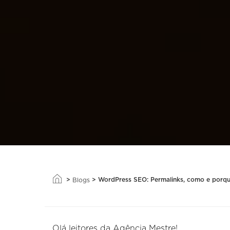
>
>
WordPress SEO: Permalinks, como e porque
Blogs
Olá leitores da Agência Mestre!