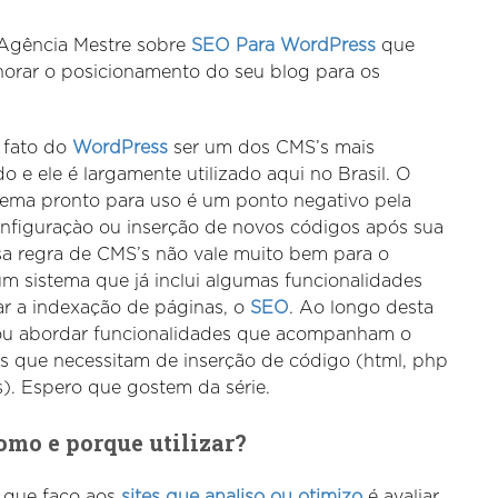
 Agência Mestre sobre
SEO Para WordPress
que
horar o posicionamento do seu blog para os
 fato do
WordPress
ser um dos CMS’s mais
o e ele é largamente utilizado aqui no Brasil. O
stema pronto para uso é um ponto negativo pela
nfiguraçào ou inserção de novos códigos após sua
ssa regra de CMS’s não vale muito bem para o
m sistema que já inclui algumas funcionalidades
ocar a indexação de páginas, o
SEO
. Ao longo desta
 vou abordar funcionalidades que acompanham o
s que necessitam de inserção de código (html, php
). Espero que gostem da série.
omo e porque utilizar?
 que faço aos
sites que analiso ou otimizo
é avaliar