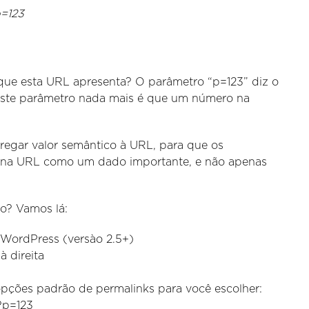
=123
 que esta URL apresenta? O parâmetro “p=123” diz o
este parâmetro nada mais é que um número na
gregar valor semântico à URL, para que os
 na URL como um dado importante, e não apenas
o? Vamos lá:
u WordPress (versào 2.5+)
à direita
opções padrão de permalinks para você escolher:
?p=123