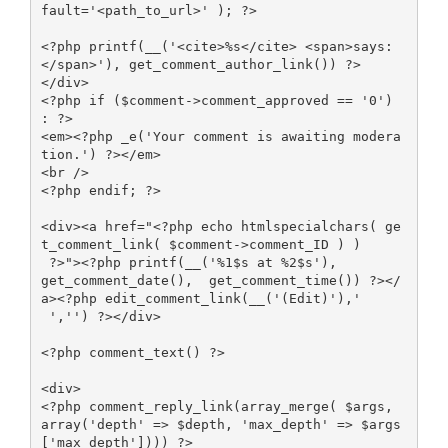
fault='<path_to_url>' ); ?>

<?php printf(__('<cite>%s</cite> <span>says:
</span>'), get_comment_author_link()) ?>

</div>

<?php if ($comment->comment_approved == '0') 
: ?>

<em><?php _e('Your comment is awaiting modera
tion.') ?></em>

<br />

<?php endif; ?>

<div><a href="<?php echo htmlspecialchars( ge
t_comment_link( $comment->comment_ID ) )

 ?>"><?php printf(__('%1$s at %2$s'), 

get_comment_date(),  get_comment_time()) ?></
a><?php edit_comment_link(__('(Edit)'),' 
 ','') ?></div>

<?php comment_text() ?>

<div>

<?php comment_reply_link(array_merge( $args, 
array('depth' => $depth, 'max_depth' => $args
['max_depth']))) ?>
