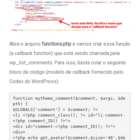
Abra o arquivo
functions.php
e vamos criar essa função
(a callback function) que está sendo chamada pela
wp_list_comments. Para isso, basta colar o seguinte
bloco de código (modelo de callback fornecido pelo
Codex do WordPress):
function mytheme_comment($comment, $args, $de
pth) {

$GLOBALS['comment'] = $comment; ?>

<li <?php comment_class(); ?> id="li-comment-
<?php comment_ID() ?>">

<div id="comment-<?php comment_ID(); ?>">

<div>

<?php echo get_avatar($comment,$size='48',$de