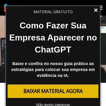
Tog
Tog
MATERIAL GRATUITO
nav
nav
Como Fazer Sua
Empresa Aparecer no
ChatGPT
Baixe e confira no nosso guia prático as
estratégias para colocar sua empresa em
evidência na IA.
TRÁFEGO PAGO
BAIXAR MATERIAL AGORA
Google Está Testando o Layout de
Grade Para Anúncios
Não tenho interesse