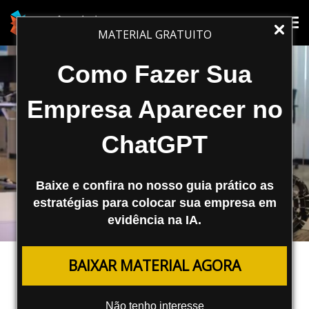
Tog
Tog
MATERIAL GRATUITO
nav
nav
Como Fazer Sua
Empresa Aparecer no
ChatGPT
Baixe e confira no nosso guia prático as
estratégias para colocar sua empresa em
evidência na IA.
TRÁFEGO PAGO
BAIXAR MATERIAL AGORA
O Google Lançou o Ad Creative
Studio Para Todos os Negócios
Não tenho interesse