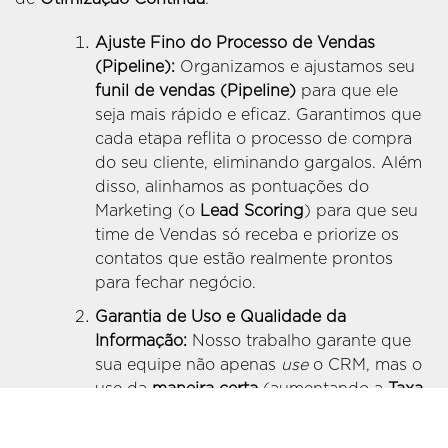
Ajuste Fino do Processo de Vendas
(Pipeline):
Organizamos e ajustamos seu
funil de vendas (Pipeline)
para que ele
seja mais rápido e eficaz. Garantimos que
cada etapa reflita o processo de compra
do seu cliente, eliminando gargalos. Além
disso, alinhamos as pontuações do
Marketing (o
Lead Scoring
) para que seu
time de Vendas só receba e priorize os
contatos que estão realmente prontos
para fechar negócio.
Garantia de Uso e Qualidade da
Informação:
Nosso trabalho garante que
sua equipe não apenas
use
o CRM, mas o
use da
maneira certa
(aumentando a
Taxa
de Adoção
). Implementamos rotinas de
monitoramento para assegurar que os