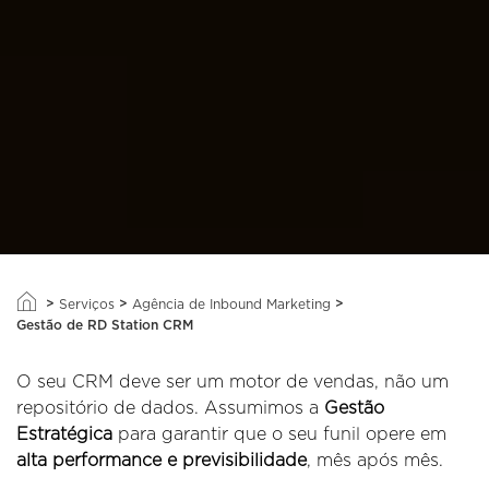
>
>
>
Serviços
Agência de Inbound Marketing
Gestão de RD Station CRM
O seu CRM deve ser um motor de vendas, não um
repositório de dados. Assumimos a
Gestão
Estratégica
para garantir que o seu funil opere em
alta performance e previsibilidade
, mês após mês.