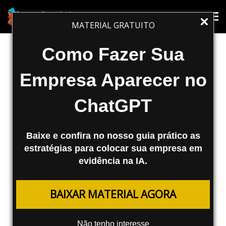
SEO
Tog
Tog
MATERIAL GRATUITO
nav
nav
Textos com Fundo: Black Hat ou
Como Fazer Sua
Nao?
Empresa Aparecer no
Olá amigos do Agência Mestre Serei bem
ChatGPT
simples nesse post e conto com a opinião
de todos para enriquecer este artigo.
Técnica de SEO: Esta...
Baixe e confira no nosso guia prático as
estratégias para colocar sua empresa em
Fábio Ricotta
evidência na IA.
01/10/2007
BAIXAR MATERIAL AGORA
Olá amigos do
Agência Mestre
Serei bem simples nesse post e conto com a opinião
Não tenho interesse