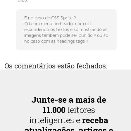
16:23
E no caso de CSS Sprite ?
Cria um menu no header com ul li,
escondendo os textos e só mostrando as
imagens também pode ser punido ? ou só
no caso com as headings tags ?
Os comentários estão fechados.
Junte-se a mais de
11.000
leitores
inteligentes e
receba
atualizações, artigos e