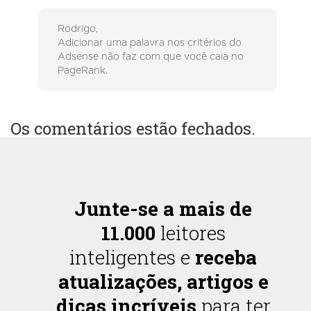
Rodrigo,
Adicionar uma palavra nos critérios do
Adsense não faz com que você caia no
PageRank.
Os comentários estão fechados.
Junte-se a mais de
11.000
leitores
inteligentes e
receba
atualizações, artigos e
dicas incríveis
para ter