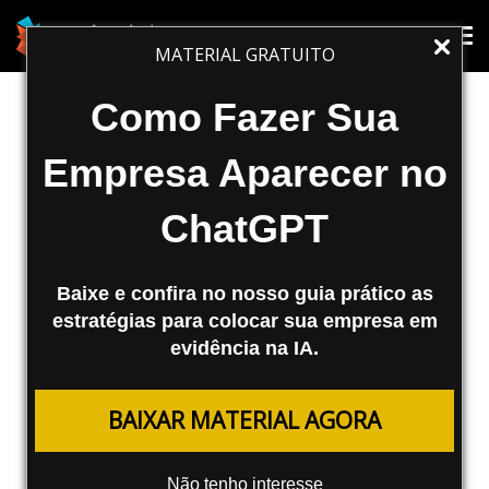
SEO
Tog
Tog
MATERIAL GRATUITO
nav
nav
PageRank: segredos, mitos e
Como Fazer Sua
realidades
Empresa Aparecer no
Como proposto pelo amigo Leo Baiano
ChatGPT
estarei comentando a respeito do
PageRank do Google. Como já citado pelo
nosso amigo Heron no post O que...
Baixe e confira no nosso guia prático as
estratégias para colocar sua empresa em
Agência Mestre
evidência na IA.
05/09/2007
BAIXAR MATERIAL AGORA
Como proposto pelo amigo
Leo Baiano
estarei
comentando a respeito do
PageRank
do
Google
. Como
Não tenho interesse