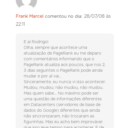
28/07/08 às
Frank Marcel
comentou no dia:
22:11
E aí Rodrigo!
Olha, sempre que acontece uma
atualização de PageRank eu me deparo
com comentários informando que o
PageRank atualiza aos poucos, que nos 2,
3 dias seguintes o PageRank pode ainda
mudar e por aí vai…
Sinceramente, eu nunca vi isso acontecer.
Mudou, mudou; não mudou, não mudou.
Mas quem sabe… No máximo pode ser
uma questão de informações diferentes
em Datacenters (servidores de base de
dados do Google) diferentes que ainda
não sincronizaram, não trocaram as
figurinhas. Mas eu acho bem improvável
que isso leve tempo para acontecer. E de