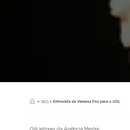
>
>
Entrevista da Vanessa Fox para o UOL
SEO
Olá leitores da Agência Mestre,