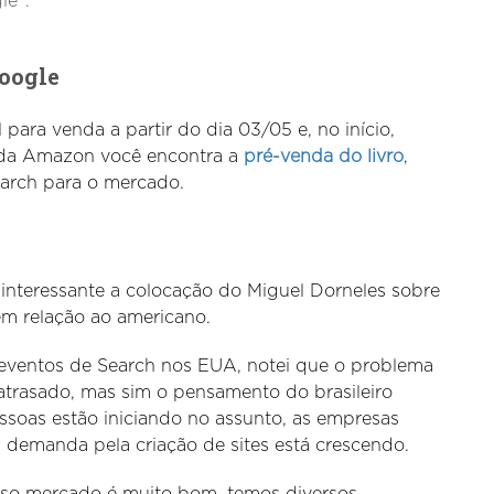
le”.
Google
 para venda a partir do dia 03/05 e, no início,
e da Amazon você encontra a
pré-venda do livro
,
earch para o mercado.
interessante a colocação do Miguel Dorneles sobre
em relação ao americano.
 eventos de Search nos EUA, notei que o problema
atrasado, mas sim o pensamento do brasileiro
ssoas estão iniciando no assunto, as empresas
 demanda pela criação de sites está crescendo.
so mercado é muito bom, temos diversos