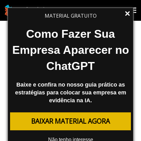
SEO
Tog
Tog
MATERIAL GRATUITO
nav
nav
Delicious integrado nas buscas do
Como Fazer Sua
Yahoo
Empresa Aparecer no
De acordo com o blog Tech Crunch, o
ChatGPT
buscador Yahoo! está integrando o
Delicious aos seus resultados de busca. O
buscador está relacionando o número...
Baixe e confira no nosso guia prático as
estratégias para colocar sua empresa em
Fábio Ricotta
evidência na IA.
22/01/2008
BAIXAR MATERIAL AGORA
De acordo com o
blog Tech Crunch
, o buscador Yahoo!
está integrando o
Delicious
aos seus resultados de
Não tenho interesse