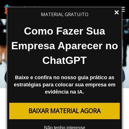
Tog
Tog
MATERIAL GRATUITO
nav
nav
Como Fazer Sua
Empresa Aparecer no
ChatGPT
Baixe e confira no nosso guia prático as
estratégias para colocar sua empresa em
evidência na IA.
SEO
BAIXAR MATERIAL AGORA
Meu Concorrente é Melhor Que eu
na Busca Orgânica?
Não tenho interesse