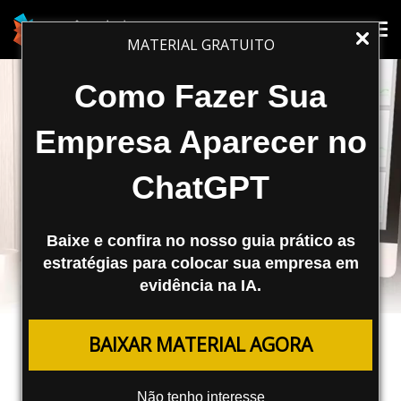
Tog
Tog
MATERIAL GRATUITO
nav
nav
Como Fazer Sua
Empresa Aparecer no
ChatGPT
Baixe e confira no nosso guia prático as
estratégias para colocar sua empresa em
evidência na IA.
REDES SOCIAIS
BAIXAR MATERIAL AGORA
Cyfe: Ferramenta de
Monitoramento de Redes Sociais
Não tenho interesse