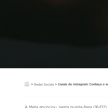
>
>
Canais do Instagram: Conheça o 
Redes Sociais
A Meta anunciou, nesta quinta-feira (16/02)