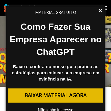
Tog
Tog
MATERIAL GRATUITO
nav
nav
Como Fazer Sua
Empresa Aparecer no
ChatGPT
Baixe e confira no nosso guia prático as
estratégias para colocar sua empresa em
evidência na IA.
MARKETING DIGITAL
BAIXAR MATERIAL AGORA
Webinar de Sucesso: Confira o
Passo a Passo Para Fazer o Seu
Não tenho interesse