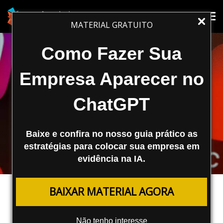
Tog
Tog
MATERIAL GRATUITO
nav
nav
Como Fazer Sua
Empresa Aparecer no
ChatGPT
Baixe e confira no nosso guia prático as
estratégias para colocar sua empresa em
evidência na IA.
MARKETING DIGITAL
BAIXAR MATERIAL AGORA
Facebook Alerta Anunciantes Para
Evitarem Táticas De Watchbait
Não tenho interesse