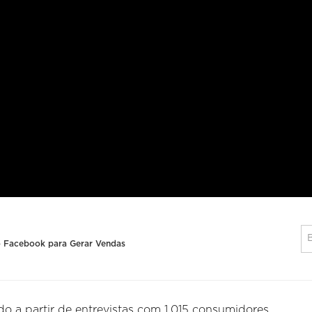
o Facebook para Gerar Vendas
do a partir de entrevistas com 1.015 consumidores,