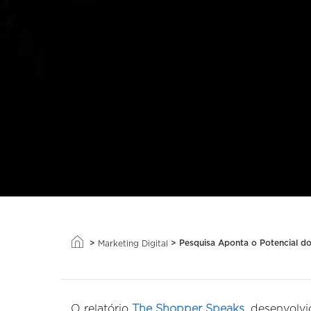
>
>
Pesquisa Aponta o Potencial d
Marketing Digital
O relatório
The Shopper Speaks
, desenvolvi