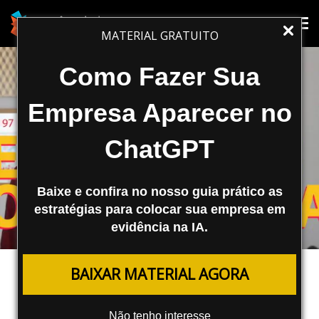
Tog
Tog
MATERIAL GRATUITO
nav
nav
Como Fazer Sua
Empresa Aparecer no
ChatGPT
Baixe e confira no nosso guia prático as
estratégias para colocar sua empresa em
evidência na IA.
MARKETING DIGITAL
BAIXAR MATERIAL AGORA
Como Mensurar Resultados com
Agências ou Profissionais
Não tenho interesse