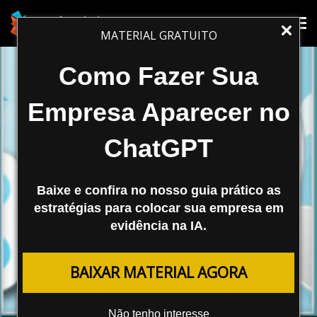
Tog
Tog
MATERIAL GRATUITO
nav
nav
Como Fazer Sua
Empresa Aparecer no
ChatGPT
Baixe e confira no nosso guia prático as
estratégias para colocar sua empresa em
evidência na IA.
FERRAMENTAS
BAIXAR MATERIAL AGORA
Nova Ferramenta: Tweet Analysis
Não tenho interesse