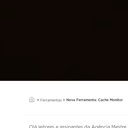
>
>
Nova Ferramenta: Cache Monitor
Ferramentas
Olá leitores e assinantes da Agência Mestre,