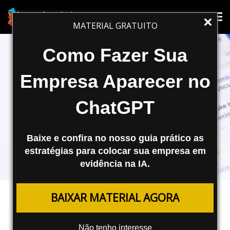
Tog
Tog
MATERIAL GRATUITO
nav
nav
Como Fazer Sua
Empresa Aparecer no
ChatGPT
Baixe e confira no nosso guia prático as
estratégias para colocar sua empresa em
evidência na IA.
FERRAMENTAS
BAIXAR MATERIAL AGORA
Ferramenta Permitirá a Aplicação
de Públicos do GA4 ao Google Ads
Não tenho interesse