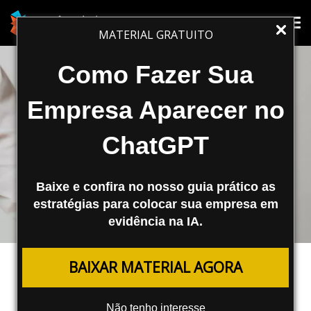
Tog
Tog
MATERIAL GRATUITO
nav
nav
Como Fazer Sua
Empresa Aparecer no
ChatGPT
Baixe e confira no nosso guia prático as
estratégias para colocar sua empresa em
evidência na IA.
FERRAMENTAS
BAIXAR MATERIAL AGORA
Consistência de Vendas — Como o
CRM Te Ajuda a Vender Mais
Não tenho interesse