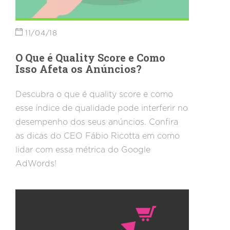
11/04/18
O Que é Quality Score e Como
Isso Afeta os Anúncios?
Descubra o que é quality score e como
esse índice de qualidade pode interferir no
desempenho dos seus anúncios. Confira
as dicas do CEO Fábio Ricotta em como
lidar com essa métrica do Google
AdWords!