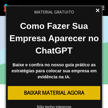
Tog
Tog
MATERIAL GRATUITO
nav
nav
Como Fazer Sua
Empresa Aparecer no
ChatGPT
Baixe e confira no nosso guia prático as
estratégias para colocar sua empresa em
evidência na IA.
TRÁFEGO PAGO
BAIXAR MATERIAL AGORA
O Que é Quality Score e Como Isso
Afeta os Anúncios?
Não tenho interesse