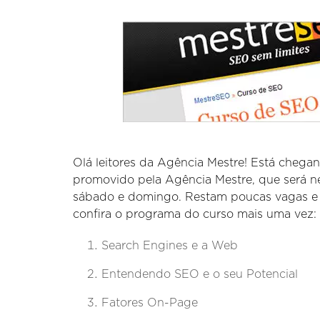
Olá leitores da Agência Mestre! Está cheg
promovido pela Agência Mestre, que será ne
sábado e domingo. Restam poucas vagas e s
confira o programa do curso mais uma vez:
Search Engines e a Web
Entendendo SEO e o seu Potencial
Fatores On-Page