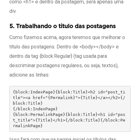
como <h1> e dentro da postagem, será apenas uma
div.
5.
Trabalhando o titulo das postagens
Como fizemos acima, agora teremos que melhorar o
título das postagens. Dentro de <body></body> e
dentro da tag {block:Regular} (tag usada para
descriminar postagens regulares, ou seja, textos),
adicione as linhas:
{block:IndexPage}{block:Title}<h2 id="post_ti
tle"><a href="{Permalink}">{Title}</a></h2>{/
block:Title}

{/block:IndexPage}

{block:PermalinkPage}{block:Title}<h1 id="pos
t_title">{Title}</h1>{/block:Title}{/block:Pe
rmalinkPage}
Isso fará com que na pagina inicial os títulos das