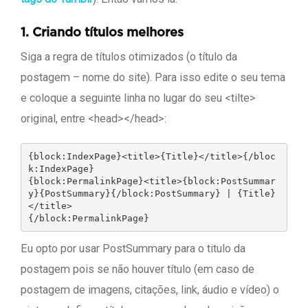
1.
Criando títulos melhores
Siga a regra de títulos otimizados (o título da
postagem – nome do site). Para isso edite o seu tema
e coloque a seguinte linha no lugar do seu <tilte>
original, entre <head></head>:
{block:IndexPage}<title>{Title}</title>{/bloc
k:IndexPage}

{block:PermalinkPage}<title>{block:PostSummar
y}{PostSummary}{/block:PostSummary} | {Title}
</title>

{/block:PermalinkPage}
Eu opto por usar PostSummary para o titulo da
postagem pois se não houver título (em caso de
postagem de imagens, citações, link, áudio e vídeo) o