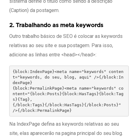
sistema define o título como sendo a descrição
(Caption) da postagem.
2.
Trabalhando as meta keywords
Outro trabalho básico de SEO é colocar as keywords
relativas ao seu site e sua postagem. Para isso,
adicione as linhas entre <head></head>:
{block:IndexPage}<meta name="keywords" conten
t="keywords, do seu, blog, aqui" />{/block:In
dexPage}

{block:PermalinkPage}<meta name="keywords" co
ntent="{block:Posts}{block:HasTags}{block:Tag
s}{Tag},

{/block:Tags}{/block:HasTags}{/block:Posts}" 
/>{/block:PermalinkPage}
Na IndexPage defina as keywords relativas ao seu
site, elas aparecerão na pagina principal do seu blog.