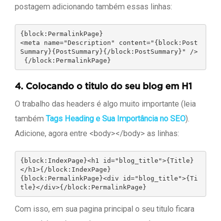
postagem adicionando também essas linhas:
{block:PermalinkPage}

<meta name="Description" content="{block:Post
Summary}{PostSummary}{/block:PostSummary}" />

 {/block:PermalinkPage}
4.
Colocando o titulo do seu blog em H1
O trabalho das headers é algo muito importante (leia
também
Tags Heading e Sua Importância no SEO
).
Adicione, agora entre <body></body> as linhas:
{block:IndexPage}<h1 id="blog_title">{Title}
</h1>{/block:IndexPage}

{block:PermalinkPage}<div id="blog_title">{Ti
tle}</div>{/block:PermalinkPage}
Com isso, em sua pagina principal o seu titulo ficara