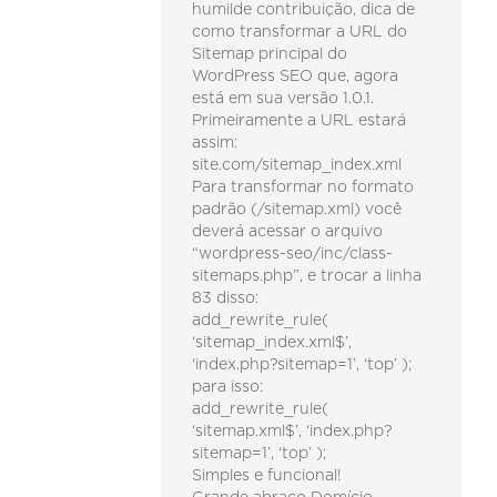
humilde contribuição, dica de
como transformar a URL do
Sitemap principal do
WordPress SEO que, agora
está em sua versão 1.0.1.
Primeiramente a URL estará
assim:
site.com/sitemap_index.xml
Para transformar no formato
padrão (/sitemap.xml) você
deverá acessar o arquivo
“wordpress-seo/inc/class-
sitemaps.php”, e trocar a linha
83 disso:
add_rewrite_rule(
‘sitemap_index.xml$’,
‘index.php?sitemap=1’, ‘top’ );
para isso:
add_rewrite_rule(
‘sitemap.xml$’, ‘index.php?
sitemap=1’, ‘top’ );
Simples e funcional!