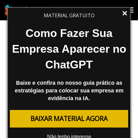
SEO
Tog
Tog
MATERIAL GRATUITO
nav
nav
Fatores de confiança de Sites e seu
Como Fazer Sua
Design
Empresa Aparecer no
Aprenda quais são os fatores de confiança
ChatGPT
de um site relacionado com seu design,
usabilidade e acessibilidade. O importante
é fazer SEO sem esquecer de design e
Baixe e confira no nosso guia prático as
usabilidade
estratégias para colocar sua empresa em
evidência na IA.
Agência Mestre
17/06/2008
BAIXAR MATERIAL AGORA
Seo, Design e Confiança
Não tenho interesse