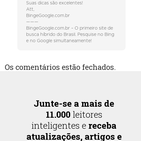
Suas dicas são excelentes!
Att,
BingeGoogle.com.br
———
BingeGoogle.com.br – O primeiro site de
busca híbrido do Brasil. Pesquise no Bing
e no Google simultaneamente!
Os comentários estão fechados.
Junte-se a mais de
11.000
leitores
inteligentes e
receba
atualizações, artigos e