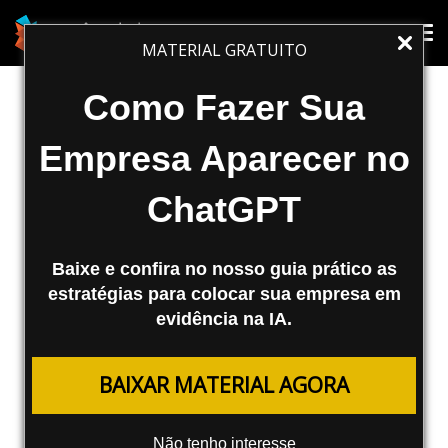
SEO
Tog
Tog
MATERIAL GRATUITO
nav
nav
Dmoz é punido pelo Google
Como Fazer Sua
Um dos maiores, senão o maior, diretório da
Empresa Aparecer no
web, o Dmoz, não está aparecendo mais
nas buscas do Google para a palavra chave
ChatGPT
“dmoz”. Veja...
Fábio Ricotta
Baixe e confira no nosso guia prático as
estratégias para colocar sua empresa em
24/09/2007
evidência na IA.
BAIXAR MATERIAL AGORA
Um dos maiores, senão o maior, diretório da web, o
Dmoz, não está aparecendo mais nas buscas do
Não tenho interesse