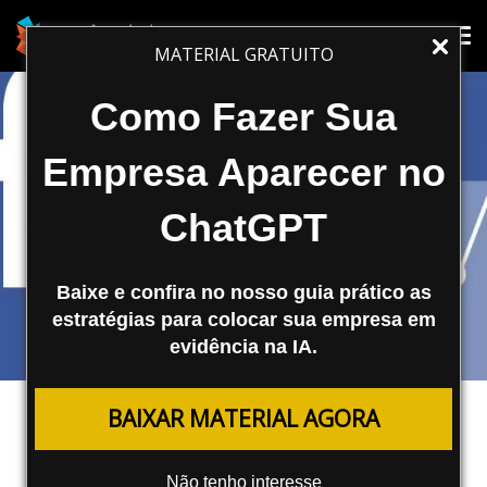
Tog
Tog
MATERIAL GRATUITO
nav
nav
Como Fazer Sua
Empresa Aparecer no
ChatGPT
Baixe e confira no nosso guia prático as
estratégias para colocar sua empresa em
evidência na IA.
REDES SOCIAIS
BAIXAR MATERIAL AGORA
Como Avaliar Curtidas no
Facebook?
Não tenho interesse