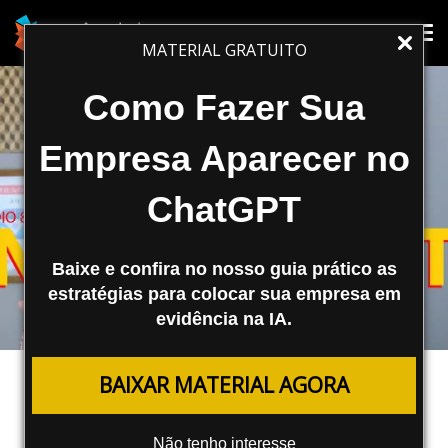
Tog
Tog
MATERIAL GRATUITO
nav
nav
Como Fazer Sua
Empresa Aparecer no
ChatGPT
Baixe e confira no nosso guia prático as
estratégias para colocar sua empresa em
evidência na IA.
MARKETING DE CONTEÚDO
BAIXAR MATERIAL AGORA
3 Formas de Aumentar o
Engajamento Com Seu Público
Não tenho interesse