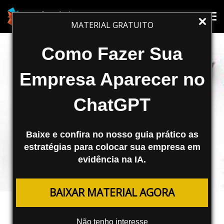
Tog
Tog
MATERIAL GRATUITO
nav
nav
Como Fazer Sua
Empresa Aparecer no
ChatGPT
Baixe e confira no nosso guia prático as
estratégias para colocar sua empresa em
evidência na IA.
MESTRECAST
BAIXAR MATERIAL AGORA
Táticas de PPC e o Google
Shopping
Não tenho interesse