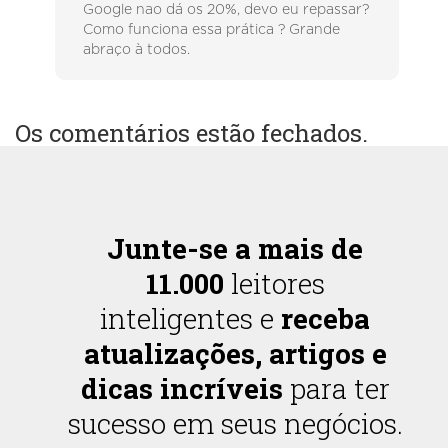
Google nao dá os 20%, devo eu repassar?
Como funciona essa prática ? Grande
abraço à todos.
Os comentários estão fechados.
Junte-se a mais de
11.000
leitores
inteligentes e
receba
atualizações, artigos e
dicas incríveis
para ter
sucesso em seus negócios.