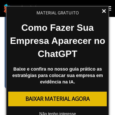
Tog
Tog
MATERIAL GRATUITO
nav
nav
Como Fazer Sua
Empresa Aparecer no
ChatGPT
Baixe e confira no nosso guia prático as
estratégias para colocar sua empresa em
evidência na IA.
MESTRECAST
BAIXAR MATERIAL AGORA
As Mudanças do Facebook
Não tenho interesse