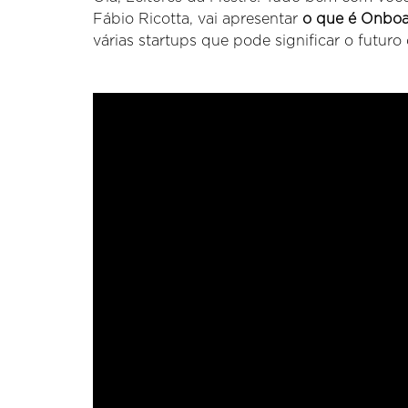
Fábio Ricotta, vai apresentar
o que é Onbo
várias startups que pode significar o futuro