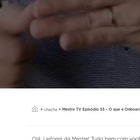
>
>
Mestre TV Episódio 53 – O que é Onboard
chacha
Olá, Leitores da Mestre! Tudo bem com voc