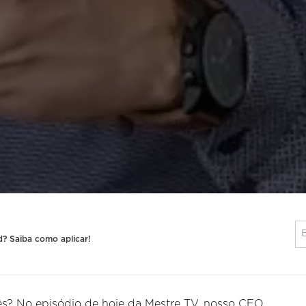
? Saiba como aplicar!
ês? No episódio de hoje da Mestre TV, nosso CEO,