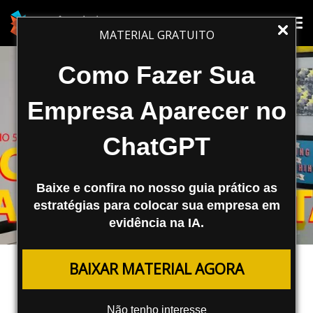
Tog
Tog
MATERIAL GRATUITO
nav
nav
Como Fazer Sua
Empresa Aparecer no
ChatGPT
Baixe e confira no nosso guia prático as
estratégias para colocar sua empresa em
evidência na IA.
MARKETING DIGITAL
BAIXAR MATERIAL AGORA
Mestre TV Episódio 57 – Definição
de Escopos para Marketing Digital
Não tenho interesse