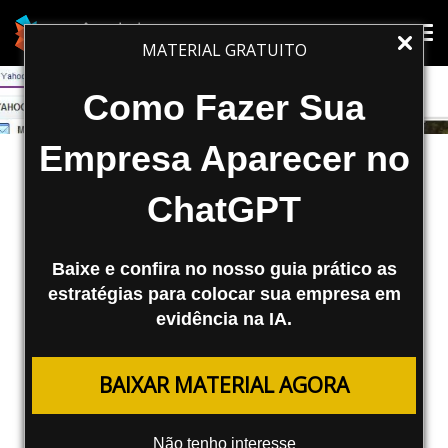
Tog
Tog
MATERIAL GRATUITO
nav
nav
Como Fazer Sua
Empresa Aparecer no
ChatGPT
Baixe e confira no nosso guia prático as
estratégias para colocar sua empresa em
evidência na IA.
MARKETING DIGITAL
BAIXAR MATERIAL AGORA
Bing x Yahoo! – Estudo de
Similaridade de Resultados
Não tenho interesse