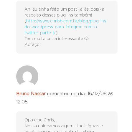
Ah, eu tinha feito um post (aliás, dois) a
respeito desses plug-ins também!
(
http://www.chrisb.com.br/blog/plug-ins-
do-wordpress-para-integrar-com-o-
twitter-parte-i/
)
Tem muita coisa interessante 🙂
Abraço!
16/12/08 às
Bruno Nassar
comentou no dia:
12:05
Opa e ae Chris,
Nossa colocamos algums tools iguais e
você colocou umas outra também,