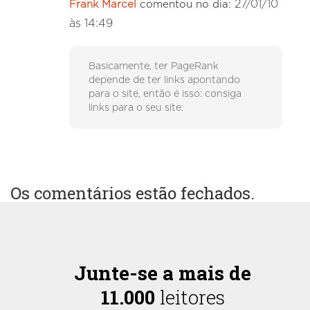
27/01/10
Frank Marcel
comentou no dia:
às 14:49
Basicamente, ter PageRank
depende de ter links apontando
para o site, então é isso: consiga
links para o seu site.
Os comentários estão fechados.
Junte-se a mais de
11.000
leitores