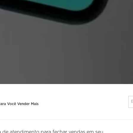
ara Você Vender Mais
va de atendimento para fechar vendas em seu