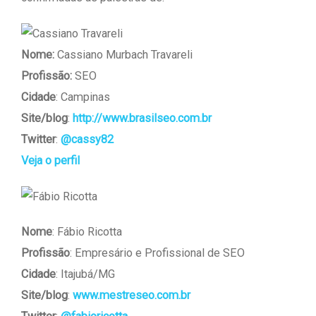
Nome:
Cassiano Murbach Travareli
Profissão:
SEO
Cidade
: Campinas
Site/blog
:
http://www.brasilseo.com.br
Twitter
:
@cassy82
Veja o perfil
Nome
: Fábio Ricotta
Profissão
: Empresário e Profissional de SEO
Cidade
: Itajubá/MG
Site/blog
:
www.mestreseo.com.br