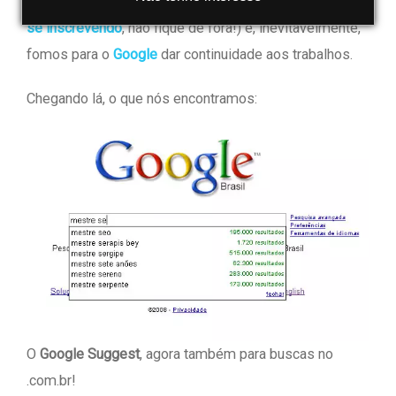
fim de ano
vai de vento em popa (tem bastante gente
se inscrevendo
, não fique de fora!) e, inevitavelmente,
fomos para o
Google
dar continuidade aos trabalhos.
Chegando lá, o que nós encontramos:
O
Google Suggest
, agora também para buscas no
.com.br!