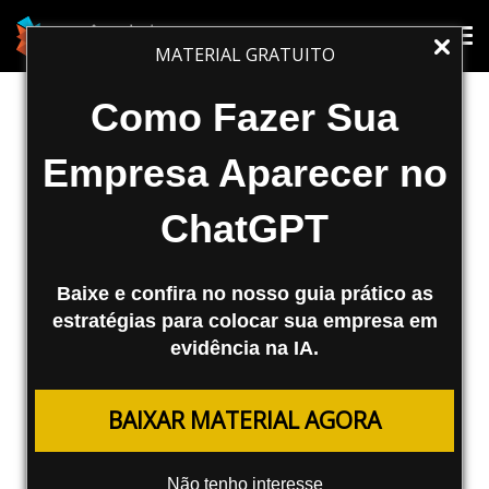
MARKETING DIGITAL
Tog
Tog
MATERIAL GRATUITO
nav
nav
Sugestões do Google Agora no
Como Fazer Sua
Brasil
Empresa Aparecer no
Olá leitores do Agência Mestre.
ChatGPT
Começamos mais um dia de trabalho aqui
na empresa, a nossa promoção de fim de
ano vai de vento em...
Baixe e confira no nosso guia prático as
estratégias para colocar sua empresa em
Agência Mestre
evidência na IA.
10/12/2008
BAIXAR MATERIAL AGORA
Olá leitores do Agência Mestre. Começamos mais um
dia de trabalho aqui na empresa, a nossa
promoção de
Não tenho interesse