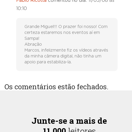
11/05/08 às
Fábio Ricotta
comentou no dia:
10:10
Grande Miguel!!! O prazer foi nosso! Com
certeza estaremos nos eventos aí em
Sampa!
Abração
Marcos, infelizmente fiz os vídeos através
da minha câmera digital, não tinha um
apoio para estabiliza-la.
Os comentários estão fechados.
Junte-se a mais de
11.000
leitores