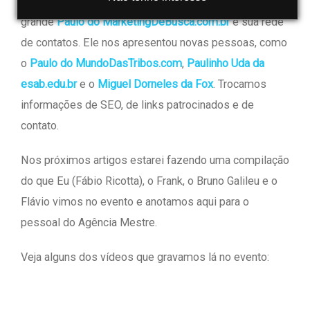
evento teve início proveitoso já com reencontro com o
grande
Paulo do MarketingDeBusca.com.br
e sua rede
de contatos. Ele nos apresentou novas pessoas, como
o
Paulo do MundoDasTribos.com
,
Paulinho Uda da
esab.edu.br
e o
Miguel Dorneles da Fox
. Trocamos
informações de SEO, de links patrocinados e de
contato.
Nos próximos artigos estarei fazendo uma compilação
do que Eu (Fábio Ricotta), o Frank, o Bruno Galileu e o
Flávio vimos no evento e anotamos aqui para o
pessoal do Agência Mestre.
Veja alguns dos vídeos que gravamos lá no evento: