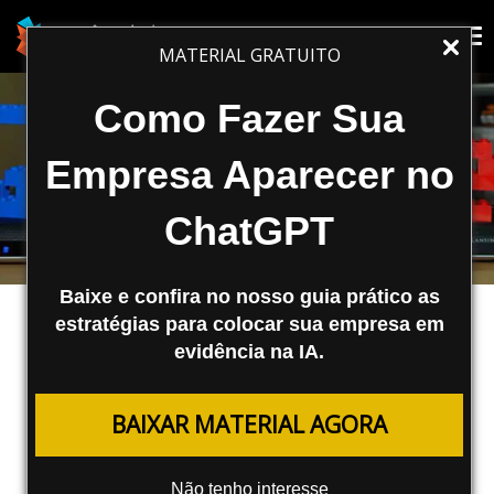
Tog
Tog
MATERIAL GRATUITO
nav
nav
Como Fazer Sua
Empresa Aparecer no
ChatGPT
Baixe e confira no nosso guia prático as
estratégias para colocar sua empresa em
evidência na IA.
MARKETING DIGITAL
BAIXAR MATERIAL AGORA
Privacidade no Google – Menos
Informação para SEO
Não tenho interesse