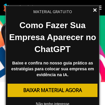
Tog
Tog
MATERIAL GRATUITO
nav
nav
Como Fazer Sua
Empresa Aparecer no
ChatGPT
Baixe e confira no nosso guia prático as
estratégias para colocar sua empresa em
evidência na IA.
MARKETING DIGITAL
BAIXAR MATERIAL AGORA
Mecanismo de Busca da Meta: Um
concorrente do Google e Bing
Não tenho interesse