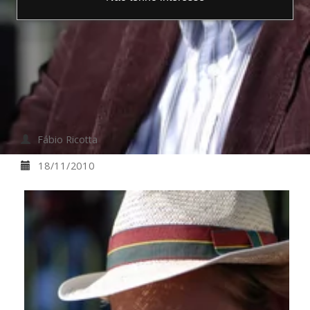
Confira neste artigo uma entrevista com o
Googler do time de qualidade Ariel
Lambrecht - um dos profissionais do
Google mais respeitados na comunidade de
Search brasileira.
Fábio Ricotta
18/11/2010