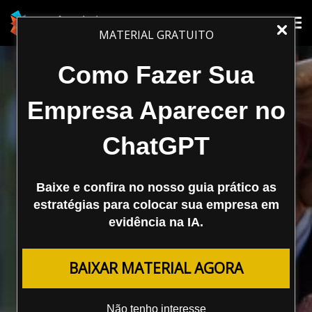
Tog
Tog
MATERIAL GRATUITO
nav
nav
Como Fazer Sua
Empresa Aparecer no
ChatGPT
Baixe e confira no nosso guia prático as
estratégias para colocar sua empresa em
evidência na IA.
MARKETING DIGITAL
BAIXAR MATERIAL AGORA
Entrevista com o Ariel Lambrecht
do Google
Não tenho interesse