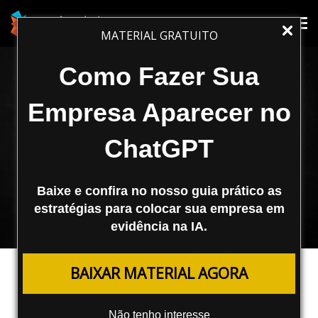
Tog
Tog
MATERIAL GRATUITO
nav
nav
Como Fazer Sua
Empresa Aparecer no
ChatGPT
Baixe e confira no nosso guia prático as
estratégias para colocar sua empresa em
evidência na IA.
MARKETING DIGITAL
BAIXAR MATERIAL AGORA
Como Criar Autoridade Sendo
Freelancer, Consultor ou Agência
Não tenho interesse