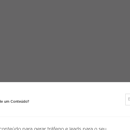
 de um Conteúdo?
conteúdo para gerar tráfego e leads para o seu