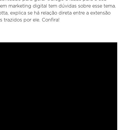
 em marketing digital tem dúvidas sobre esse tema.
tta, explica se há relação direta entre a extensão
 trazidos por ele. Confira!