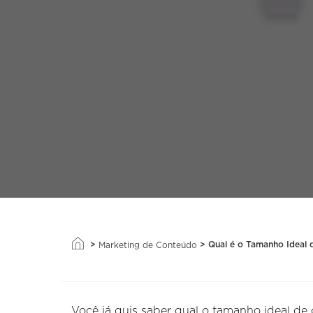
>
>
Qual é o Tamanho Ideal
Marketing de Conteúdo
Você já quis saber qual o tamanho ideal de 