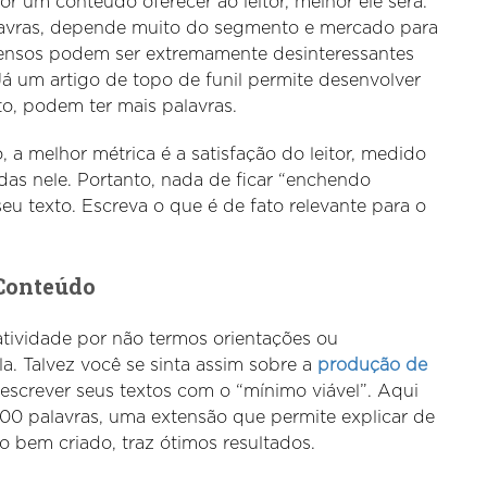
r um conteúdo oferecer ao leitor, melhor ele será.
alavras, depende muito do segmento e mercado para
xtensos podem ser extremamente desinteressantes
Já um artigo de topo de funil permite desenvolver
to, podem ter mais palavras.
a melhor métrica é a satisfação do leitor, medido
das nele. Portanto, nada de ficar “enchendo
eu texto. Escreva o que é de fato relevante para o
Conteúdo
atividade por não termos orientações ou
. Talvez você se sinta assim sobre a
produção de
escrever seus textos com o “mínimo viável”. Aqui
400 palavras, uma extensão que permite explicar de
o bem criado, traz ótimos resultados.