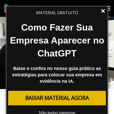
Tog
Tog
MATERIAL GRATUITO
nav
nav
Como Fazer Sua
Empresa Aparecer no
ChatGPT
Baixe e confira no nosso guia prático as
estratégias para colocar sua empresa em
evidência na IA.
INTELIGÊNCIA ARTIFICIAL
BAIXAR MATERIAL AGORA
Como Usar o Claude Cowork Para
Criar Uma Lista de Prospecção No
Não tenho interesse